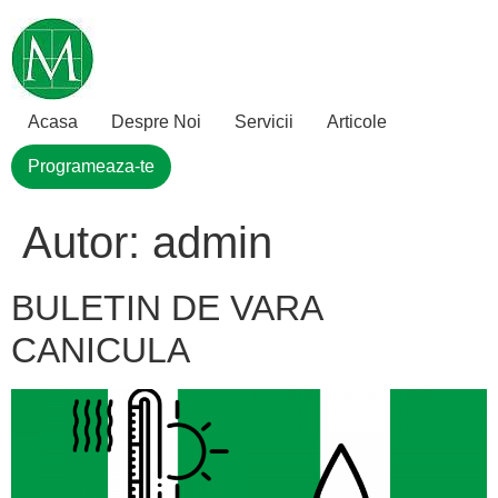
Sari
la
conținut
Acasa
Despre Noi
Servicii
Articole
Programeaza-te
Autor:
admin
BULETIN DE VARA
CANICULA