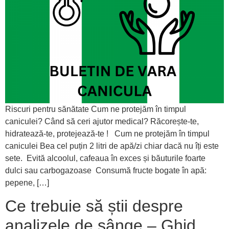
Riscuri pentru sănătate Cum ne protejăm în timpul
caniculei? Când să ceri ajutor medical? Răcorește-te,
hidratează-te, protejează-te ! Cum ne protejăm în timpul
caniculei Bea cel puțin 2 litri de apă/zi chiar dacă nu îți este
sete. Evită alcoolul, cafeaua în exces și băuturile foarte
dulci sau carbogazoase Consumă fructe bogate în apă:
pepene, […]
Ce trebuie să știi despre
analizele de sânge – Ghid